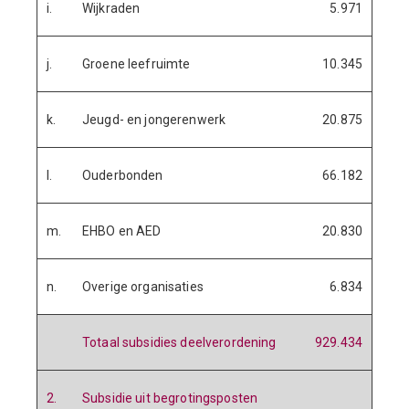
i.
Wijkraden
5.971
j.
Groene leefruimte
10.345
k.
Jeugd- en jongerenwerk
20.875
l.
Ouderbonden
66.182
m.
EHBO en AED
20.830
n.
Overige organisaties
6.834
Totaal subsidies deelverordening
929.434
2.
Subsidie uit begrotingsposten