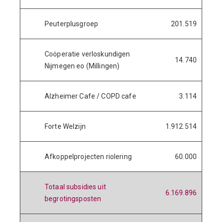
Peuterplusgroep
201.519
Coöperatie verloskundigen
14.740
Nijmegen eo (Millingen)
Alzheimer Cafe / COPD cafe
3.114
Forte Welzijn
1.912.514
Afkoppelprojecten riolering
60.000
Totaal subsidies uit
6.169.896
begrotingsposten