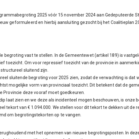
ogrammabegroting 2025 vóór 15 november 2024 aan Gedeputeerde St
euw geformuleerd en hierbij aansluiting gezocht bij het Coalitiepla
begroting vast te stellen. In de Gemeentewet (artikel 189) is vastg
ief toezicht. Om voor repressief toezicht van de provincie in aanmerk
tructureel sluitend zijn.
reel sluitende begroting voor 2025 zien, zodat de verwachting is dat 
 lichtst mogelijke vorm van provinciaal toezicht. Dit betekent dat de g
de Provincie deze vooraf moet goedkeuren.
dip laat zien en we deze als incidenteel mogen beschouwen, is onze be
el tekort van € 1.094.000. We stellen voor dit tekort te dekken uit de
rmd om begrotingstekorten op te vangen.
ij terughoudend met het opnemen van nieuwe begrotingsposten. In dez