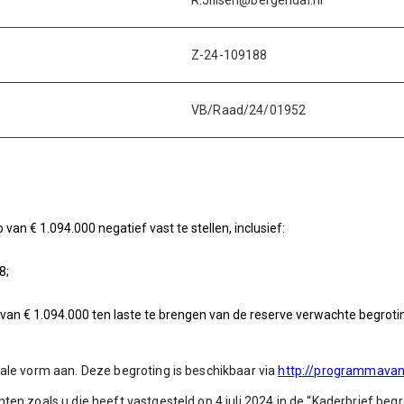
R.Jilisen@bergendal.nl
Z-24-109188
VB/Raad/24/01952
n € 1.094.000 negatief vast te stellen, inclusief:
8;
 van € 1.094.000 ten laste te brengen van de reserve verwachte begroti
ale vorm aan. Deze begroting is beschikbaar via
http://programmavan.
n zoals u die heeft vastgesteld op 4 juli 2024 in de “Kaderbrief begr