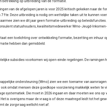
 betrekking op uitbreiding van de formatie.
dingen van de afgelopen jaren is voor 2025 kritisch gekeken naar de f
 7 fte. Deze uitbreiding is nodig om wettelijke taken uit te kunnen voe
aarmee zien we dit jaar geen formatie-uitbreiding op beleidsfuncties
 consulent statushouders, kwaliteitsmedewerker Wmo-Jeugd-Inkomen-
staat een toelichting over ontwikkeling formatie, bezetting en inhuur
formatie hebben dan gemiddeld.
ntelijke subsidies voorkomen wij open-einde regelingen. De raminge
happelijke ondersteuning (Wmo) zien we een toename van aanvragen vo
ar ook omdat mensen deze goedkope voorziening makkelijk weten te vind
e systematiek. Die moet in 2026 ingaan en daar moeten we ons op voo
Het is overigens maar de vraag is of deze maatregel leidt tot het ge
mt de zorgvraag wellicht niet af.