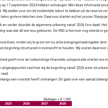
j op 17 september 2024 hebben ontvangen. Met deze informatie presen
nd. Wij stellen voor om dit incidentele tekort te dekken uit de reserve
laten grotere tekorten zien. Daarvoor starten wij het proces ‘Ravijnjar
26 en verder doordat de algemene uitkering vanaf 2026 fors daalt. Het
ting was dat dit wel zou gebeuren. De VNG is hierover nog steeds in ge
voordoen, vinden wij te groot om nu al bezuinigingsmaatregelen door t
e begroting structureel in evenwicht te houden. Wij voeren daarvoor een
heid geeft over de toekomstige financiële compensatie starten we met 
e uitgangspunten vast hoe wij de begroting vanaf 2026 weer structuree
raad.
nlangs een voorstel heeft ontvangen. Dit gaat over een aantal belangr