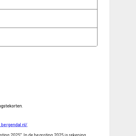
ngstekorten.
bergendal.nl/
.
oting 2025”. In de begroting 2025 is rekening