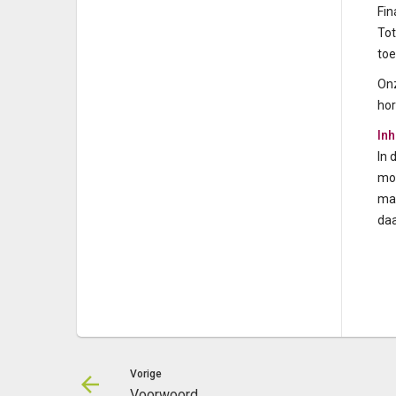
Fin
Tot
toe
Onz
hor
In
In 
mog
mak
daa
Vorige
Voorwoord