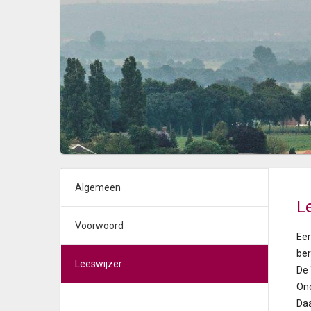
Algemeen
L
Voorwoord
Eer
ber
Leeswijzer
De 
Ond
Daa