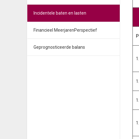
Incidentele baten en lasten
Financieel MeerjarenPerspectief
P
Geprognosticeerde balans
1
1
1
1