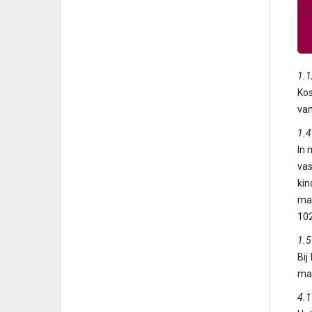
1.1
Kos
van
1.4
In 
vas
kin
mak
102
1.5
Bij
maa
4.1