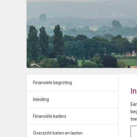
Financiële begroting
I
Inleiding
Een
beg
Financiële kaders
toe
Overzicht baten en lasten