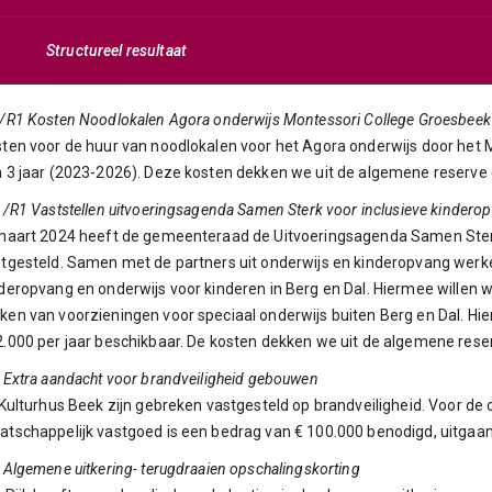
Structureel resultaat
/R1 Kosten Noodlokalen Agora onderwijs Montessori College Groesbeek
ten voor de huur van noodlokalen voor het Agora onderwijs door het 
 3 jaar (2023-2026). Deze kosten dekken we uit de algemene reserve (
 /R1 Vaststellen uitvoeringsagenda Samen Sterk voor inclusieve kindero
maart 2024 heeft de gemeenteraad de Uitvoeringsagenda Samen Sterk
tgesteld. Samen met de partners uit onderwijs en kinderopvang werk
deropvang en onderwijs voor kinderen in Berg en Dal. Hiermee willen w
en van voorzieningen voor speciaal onderwijs buiten Berg en Dal. Hie
.000 per jaar beschikbaar. De kosten dekken we uit de algemene reser
 Extra aandacht voor brandveiligheid gebouwen
 Kulturhus Beek zijn gebreken vastgesteld op brandveiligheid. Voor de 
tschappelijk vastgoed is een bedrag van € 100.000 benodigd, uitga
 Algemene uitkering- terugdraaien opschalingskorting